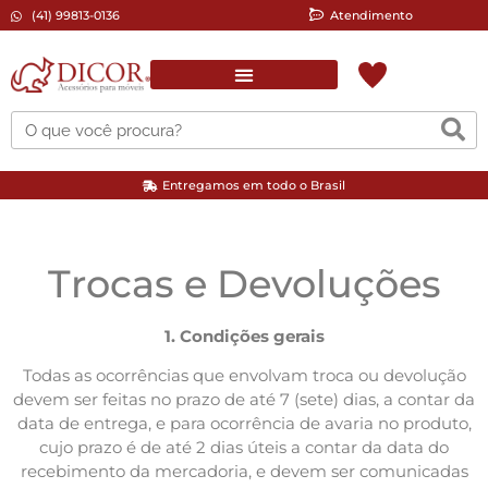
(41) 99813-0136
Atendimento
Complementos para pintura
Ferramentas Elétricas/Manuais
Lixas Automotiva/Moveleira
Entregamos em todo o Brasil
Trocas e Devoluções
1. Condições gerais
Todas as ocorrências que envolvam troca ou devolução
devem ser feitas no prazo de até 7 (sete) dias, a contar da
data de entrega, e para ocorrência de avaria no produto,
cujo prazo é de até 2 dias úteis a contar da data do
recebimento da mercadoria, e devem ser comunicadas