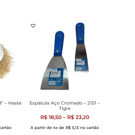
″ – Haste
Espátula Aço Cromado – 2151 –
Tigre
R$
18,50
–
R$
23,20
cartão
A partir de 4x de
R$
5,13
no cartão