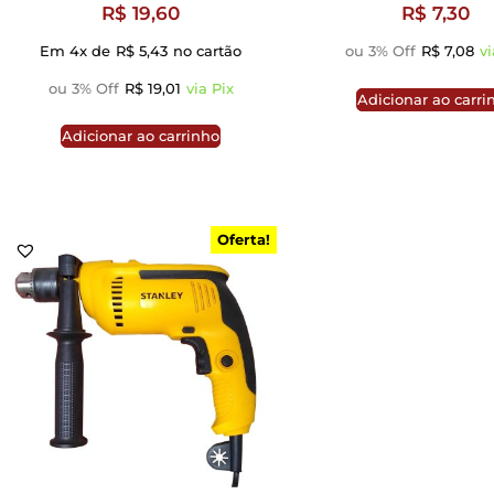
R$
19,60
R$
7,30
Em 4x de
R$
5,43
no cartão
ou 3% Off
R$
7,08
vi
ou 3% Off
R$
19,01
via Pix
Adicionar ao carri
Adicionar ao carrinho
Oferta!