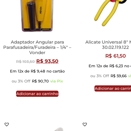
Adaptador Angular para
Alicate Universal 8″ 
Parafusadeira/Furadeira – 1/4″ –
30.02.119.122
Vonder
R$
61,50
R$
93,50
R$
103,50
Em 12x de
R$
6,23
no 
Em 12x de
R$
9,48
no cartão
ou 3% Off
R$
59,66
v
ou 3% Off
R$
90,70
via Pix
Adicionar ao carri
Adicionar ao carrinho