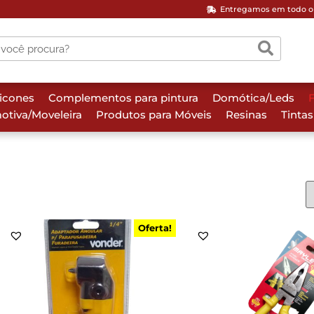
Entregamos em todo o 
licones
Complementos para pintura
Domótica/Leds
F
otiva/Moveleira
Produtos para Móveis
Resinas
Tintas
Oferta!