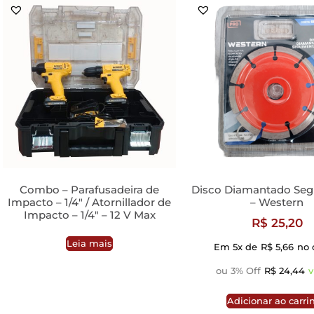
Combo – Parafusadeira de
Disco Diamantado Se
Impacto – 1/4″ / Atornillador de
– Western
Impacto – 1/4″ – 12 V Max
R$
25,20
Leia mais
Em 5x de
R$
5,66
no 
ou 3% Off
R$
24,44
v
Adicionar ao carri