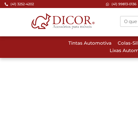
(41) 3252-4202
(41) 99813-0136
Tintas Automotiva
Colas-Si
Lixas Autom