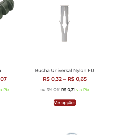
a
Bucha Universal Nylon FU
,07
R$
0,32
–
R$
0,65
ia Pix
ou 3% Off
R$
0,31
via Pix
Ver opções