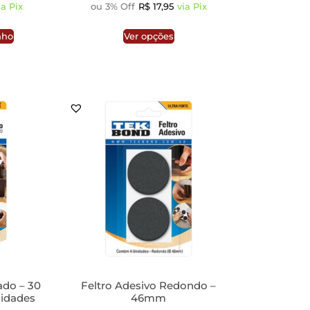
ia Pix
ou 3% Off
R$
17,95
via Pix
nho
Ver opções
ado – 30
Feltro Adesivo Redondo –
idades
46mm