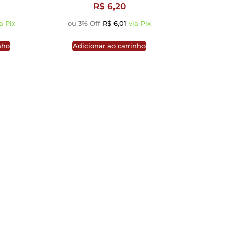
R$
6,20
a Pix
ou 3% Off
R$
6,01
via Pix
nho
Adicionar ao carrinho