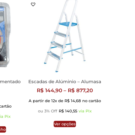
gmentado
Escadas de Alúminio – Alumasa
R$
144,90
–
R$
877,20
A partir de 12x de
R$
14,68
no cartão
cartão
ou 3% Off
R$
140,55
via Pix
ia Pix
Ver opções
nho