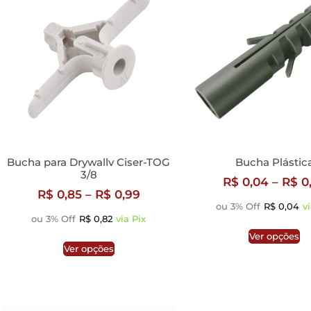
Bucha para Drywallv Ciser-TOG
Bucha Plástic
3/8
R$
0,04
–
R$
0
R$
0,85
–
R$
0,99
ou 3% Off
R$
0,04
v
ou 3% Off
R$
0,82
via Pix
Ver opções
Ver opções