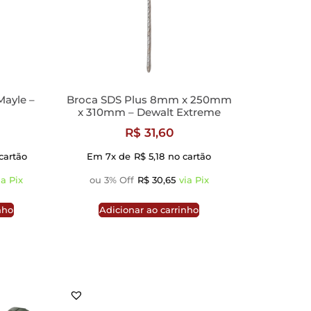
Mayle –
Broca SDS Plus 8mm x 250mm
x 310mm – Dewalt Extreme
R$
31,60
cartão
Em 7x de
R$
5,18
no cartão
ia Pix
ou 3% Off
R$
30,65
via Pix
nho
Adicionar ao carrinho