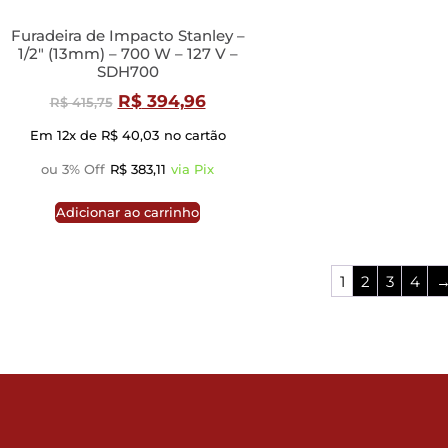
Furadeira de Impacto Stanley –
1/2″ (13mm) – 700 W – 127 V –
SDH700
R$
394,96
R$
415,75
Em 12x de
R$
40,03
no cartão
ou 3% Off
R$
383,11
via Pix
Adicionar ao carrinho
1
2
3
4