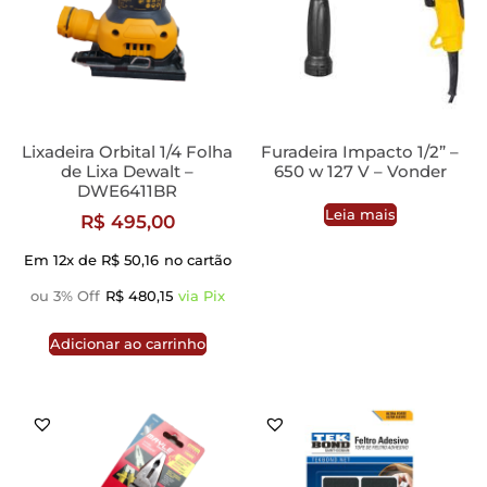
Lixadeira Orbital 1/4 Folha
Furadeira Impacto 1/2” –
de Lixa Dewalt –
650 w 127 V – Vonder
DWE6411BR
Leia mais
R$
495,00
Em 12x de
R$
50,16
no cartão
ou 3% Off
R$
480,15
via Pix
Adicionar ao carrinho