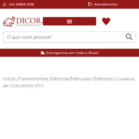
(41) 99813-0136
Atendimento
Complementos para pintura
Ferramentas Elétricas/Manuais
Lixas Automotiva/Moveleira
Entregamos em todo o Brasil
Início
Ferramentas Elétricas/Manuais
Elétricas
/
/
/ Lixadeira
de Cinta 900W 127V