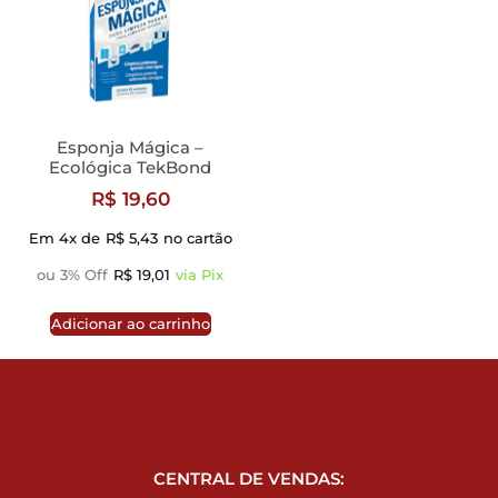
Esponja Mágica –
Ecológica TekBond
R$
19,60
Em 4x de
R$
5,43
no cartão
ou 3% Off
R$
19,01
via Pix
Adicionar ao carrinho
CENTRAL DE VENDAS: