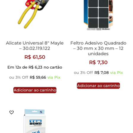
Alicate Universal 8″ Mayle
Feltro Adesivo Quadrado
– 30.02.119.122
– 30 mm x 30 mm – 12
unidades
R$
61,50
R$
7,30
Em 12x de
R$
6,23
no cartão
ou 3% Off
R$
7,08
via Pix
ou 3% Off
R$
59,66
via Pix
Adicionar ao carrinho
Adicionar ao carrinho