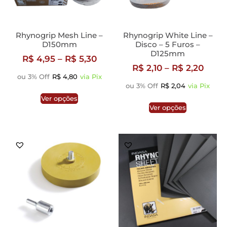
Rhynogrip Mesh Line –
Rhynogrip White Line –
D150mm
Disco – 5 Furos –
D125mm
R$
4,95
–
R$
5,30
R$
2,10
–
R$
2,20
ou 3% Off
R$
4,80
via Pix
ou 3% Off
R$
2,04
via Pix
Ver opções
Ver opções