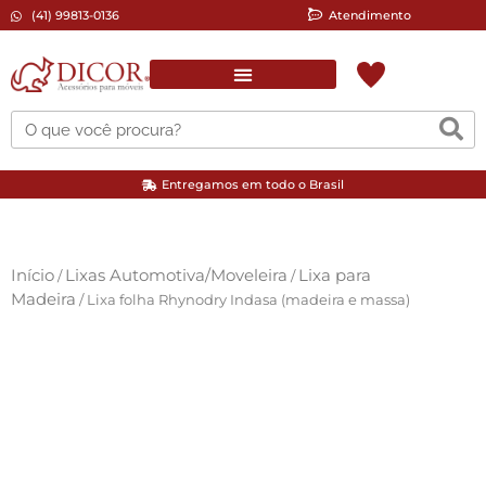
(41) 99813-0136
Atendimento
Complementos para pintura
Ferramentas Elétricas/Manuais
Lixas Automotiva/Moveleira
Entregamos em todo o Brasil
Início
Lixas Automotiva/Moveleira
Lixa para
/
/
Madeira
/ Lixa folha Rhynodry Indasa (madeira e massa)