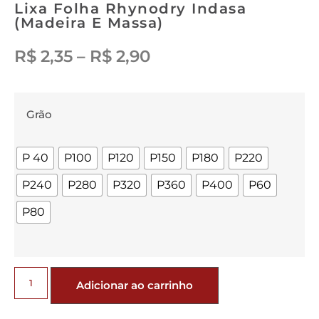
Lixa Folha Rhynodry Indasa
(madeira E Massa)
R$
2,35
–
R$
2,90
Grão
P 40
P100
P120
P150
P180
P220
P240
P280
P320
P360
P400
P60
P80
Adicionar ao carrinho