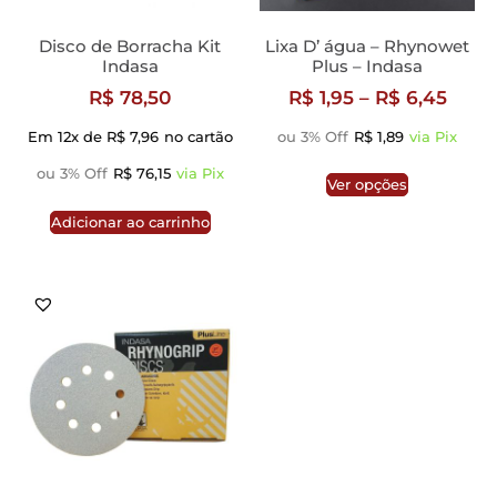
Disco de Borracha Kit
Lixa D’ água – Rhynowet
Indasa
Plus – Indasa
R$
78,50
R$
1,95
–
R$
6,45
Em 12x de
R$
7,96
no cartão
ou 3% Off
R$
1,89
via Pix
ou 3% Off
R$
76,15
via Pix
Ver opções
Adicionar ao carrinho